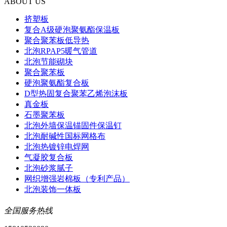
ABOUT US
挤塑板
复合A级硬泡聚氨酯保温板
聚合聚苯板低导热
北泡RPAP5暖气管道
北泡节能砌块
聚合聚苯板
硬泡聚氨酯复合板
D型热固复合聚苯乙烯泡沫板
真金板
石墨聚苯板
北泡外墙保温锚固件保温钉
北泡耐碱性国标网格布
北泡热镀锌电焊网
气凝胶复合板
北泡砂浆腻子
网织增强岩棉板（专利产品）
北泡装饰一体板
全国服务热线