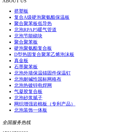
ABOUT US
挤塑板
复合A级硬泡聚氨酯保温板
聚合聚苯板低导热
北泡RPAP5暖气管道
北泡节能砌块
聚合聚苯板
硬泡聚氨酯复合板
D型热固复合聚苯乙烯泡沫板
真金板
石墨聚苯板
北泡外墙保温锚固件保温钉
北泡耐碱性国标网格布
北泡热镀锌电焊网
气凝胶复合板
北泡砂浆腻子
网织增强岩棉板（专利产品）
北泡装饰一体板
全国服务热线